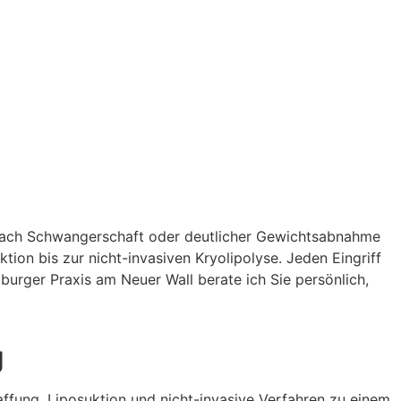
r nach Schwanger­schaft oder deutlicher Gewichts­abnahme
on bis zur nicht-invasiven Kryolipolyse. Jeden Eingriff
mburger Praxis am Neuer Wall berate ich Sie persönlich,
g
raffung, Liposuktion und nicht-invasive Verfahren zu einem