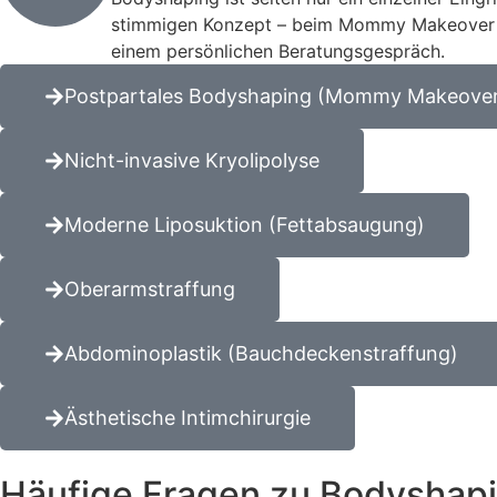
stimmigen Konzept – beim Mommy Makeover etw
einem persönlichen Beratungsgespräch.
Postpartales Bodyshaping (Mommy Makeove
Nicht-invasive Kryolipolyse
Moderne Liposuktion (Fettabsaugung)
Oberarmstraffung
Abdominoplastik (Bauchdeckenstraffung)
Ästhetische Intimchirurgie
Häufige Fragen zu Bodyshapi