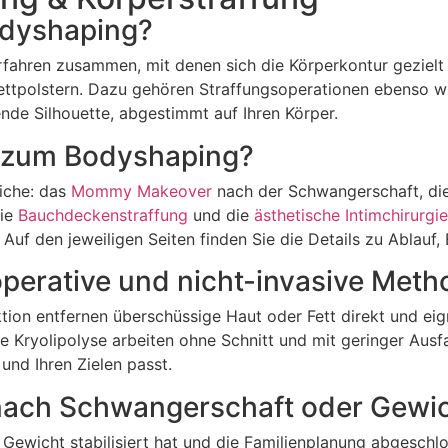
odyshaping?
rfahren zusammen, mit denen sich die Körperkontur gezielt
ttpolstern. Dazu gehören Straffungsoperationen ebenso wi
kende Silhouette, abgestimmt auf Ihren Körper.
 zum Bodyshaping?
iche: das
Mommy Makeover
nach der Schwangerschaft, di
die
Bauchdeckenstraffung
und die
ästhetische Intimchirurgie
Auf den jeweiligen Seiten finden Sie die Details zu Ablauf
operative und nicht-invasive Met
ion entfernen überschüssige Haut oder Fett direkt und eign
 Kryolipolyse arbeiten ohne Schnitt und mit geringer Ausfall
und Ihren Zielen passt.
nach Schwangerschaft oder Gewi
 Ihr Gewicht stabilisiert hat und die Familienplanung abgesc