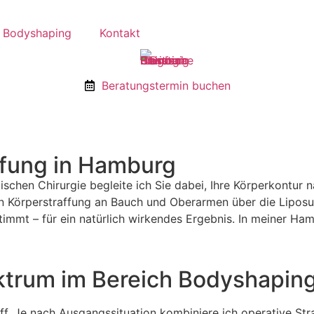
Bodyshaping
Kontakt
Beratungstermin buchen
ffung in Hamburg
tischen Chirurgie begleite ich Sie dabei, Ihre Körperkontu
 Körperstraffung an Bauch und Oberarmen über die Liposukti
stimmt – für ein natürlich wirkendes Ergebnis. In meiner Ha
ktrum im Bereich Bodyshapin
riff. Je nach Ausgangssituation kombiniere ich operative St