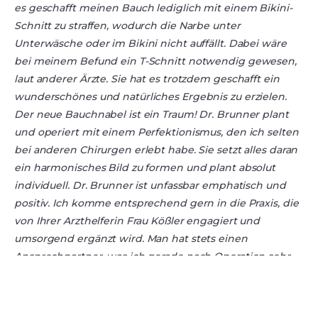
es geschafft meinen Bauch lediglich mit einem Bikini-
Schnitt zu straffen, wodurch die Narbe unter
Unterwäsche oder im Bikini nicht auffällt. Dabei wäre
bei meinem Befund ein T-Schnitt notwendig gewesen,
laut anderer Ärzte. Sie hat es trotzdem geschafft ein
wunderschönes und natürliches Ergebnis zu erzielen.
Der neue Bauchnabel ist ein Traum! Dr. Brunner plant
und operiert mit einem Perfektionismus, den ich selten
bei anderen Chirurgen erlebt habe. Sie setzt alles daran
ein harmonisches Bild zu formen und plant absolut
individuell. Dr. Brunner ist unfassbar emphatisch und
positiv. Ich komme entsprechend gern in die Praxis, die
von Ihrer Arzthelferin Frau Kößler engagiert und
umsorgend ergänzt wird. Man hat stets einen
Ansprechpartner, was ich gerade nach Operation sehr
wichtig finde. Nun heißt es sich wieder in Geduld
während der Heilungsphase üben. In wenigen Monaten
werde ich das Endresultat der Brust- und